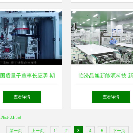
子新兴能源技术
国盾量子董事长应勇 期
临汾晶旭新能源科技 
子科技从“高冷”走向“日
业中的生力军，专注新
查看详情
查看详情
常”
技术研发
ist-3.html
第一页
上一页
1
2
3
4
5
下一页