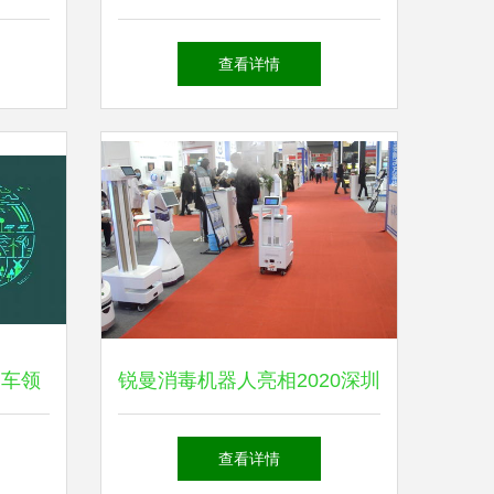
后的新
源技术研发引领绿色智造新潮
查看详情
局
流
列车领
锐曼消毒机器人亮相2020深圳
武汉落
国际医用防护用品展 科技防
查看详情