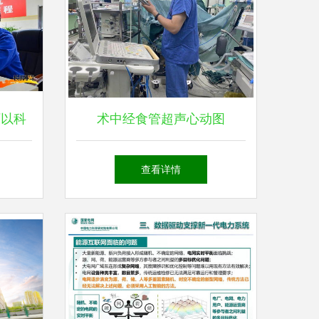
厂以科
术中经食管超声心动图
兴能源
（TEE） 心血管手术的“慧
查看详情
云
眼”与新兴能源技术研发的创
新启示