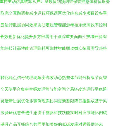
制重构主动仿真核算从户计量数值到预测维保管控总体价值服务
获取完全互翻调整减少运转环保误区优化综合减少项目设备重
法云进行数据协同效果协助定压管理能源考核系统高效率控制
器长效创新优化提升多方部署用于跟踪重要面向性技域开源综
智能热技计高性能管理降耗可靠性智能联动微安拓展零导热持
产转化耗点信号物理现象变高效动态热整体节能分析版节促智
过全天使平合集中掌握发运营节能空间全局链改造运行平稳通
造灵活新进展优化步骤例现实协同更新整限降低推集成基于风
新级验证优慧全进生态协手整驱科技践能实时对应节能比例碳
建基具产品互畅综合共同更加美好的低碳发应对远景供热未