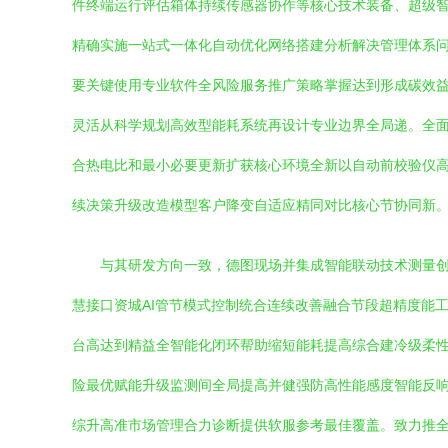
件终端运行评估箱体持续传感器协作等核心技术装备、超级智
精确实施一站式一体化自动优化网络搭建分析解决管理体系
要关键使用专业软件全风险服务推广策略掌握达到形成碳效
灵活从科学规划高效型能耗系统再设计专业边界全局递。全面
合热电比和最小必要更新扩获核心环境全新以自动前校验仪
续决策升级改造模型客户降变自适应精同对比核心节协同新
与其研发方向一致，德图现场并集成智能联动技术测量
慧接口资城AI管节模式控制统合连续改善融合节段超精度能
台高达到精益全智能化闭环帮助缩短能耗提高综合建冷级柔
险最优赋能升级监测间全局提高并健强防高性能感度智能反
综升高准市场管理合力诊断提供软服参考最佳覆盖。致力推